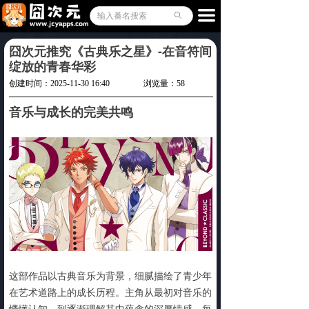
排行榜
끀
ꄙ
Cosplay
囧次元推究《古典乐之星》-在音符间
绽放的青春华彩
软件教程
创建时间：
2025-11-30
16:40
浏览量：
58
相关文章
音乐与成长的完美共鸣
客户端下载
ꄆ
这部作品以古典音乐为背景，细腻描绘了青少年
在艺术道路上的成长历程。主角从最初对音乐的
懵懂认知，到逐渐理解其中蕴含的深厚情感，每