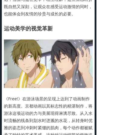
既自然又深刻，让观众在感受运动激情的同时，
也能体会到友情的珍贵与成长的必要。
运动美学的视觉革新
《Free!》在游泳场景的呈现上达到了动画制作
的新高度。京都动画以其标志性的精湛制作，将
游泳这项运动的力与美展现得淋漓尽致。从入水
时流畅的线条到划水时迸溅的水花，从转身时优
雅的姿态到冲刺时紧绷的肌肉，每个动作都被赋
予了独特的艺术美感。这种对运动细节的极致追