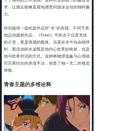
求，让观众能够直观地感受到游泳运动的独特魅
力。
特别值得一提的是作品对"水"的表现。不同于其
他运动题材作品，《Free!》中的水不仅是竞技
的介质，更是情感的载体。当遥在水中自由徜徉
时，那流动的水波既是他内心世界的映射，也是
他与世界对话的方式。这种将物理现象与心理描
写完美结合的表现手法，创造了独一无二的视觉
体验。
青春主题的多维诠释