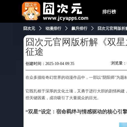
排行榜
囧次元
ꄲ
动漫排行
ꄲ
飙升排行
ꄲ
囧次元官网版析
囧次元官网版析解《双星
征途
浏览量：
创建时间：
2025-10-04
09:35
在众多描绘奇幻世界的动漫作品中，一部以“阴阳师”为题
它既扎根于深厚的文化土壤，又勇于进行大胆的剧情构建
些关键因素，成功吸引了大量观众的目光。
“双星”设定：宿命羁绊与情感驱动的核心引