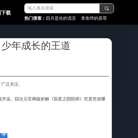
끠
端下载
热门搜索：
四月是你的谎言 章鱼哔的原罪
，少年成长的王道
了广泛关注。
续升温。囧次元官网版析解《双星之阴阳师》究竟凭借哪