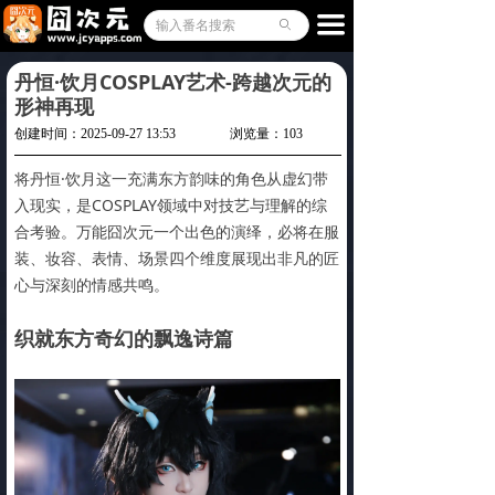
排行榜
끀
ꄙ
Cosplay
丹恒·饮月COSPLAY艺术-跨越次元的
形神再现
软件教程
创建时间：
2025-09-27
13:53
浏览量：
103
相关文章
将丹恒·饮月这一充满东方韵味的角色从虚幻带
入现实，是COSPLAY领域中对技艺与理解的综
客户端下载
ꄆ
合考验。万能囧次元一个出色的演绎，必将在服
装、妆容、表情、场景四个维度展现出非凡的匠
心与深刻的情感共鸣。
织就东方奇幻的飘逸诗篇