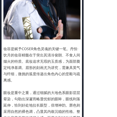
妆容是赋予COSER角色灵魂的关键一笔。丹恒·
饮月的妆容精髓在于突出其清冷俊朗、不食人间
烟火的特质。底妆追求无瑕的玉质感，为面部奠
定纯净基调。眉形的刻画尤为讲究，需兼具英气
与纤细，微挑的弧度传递出角色内心的坚毅与疏
离感。
眼妆是重中之重，通过细腻的大地色系眼影层层
晕染，勾勒出深邃而略显忧郁的眼眸，眼线利落
延伸，恰到好处地拉长眼型，倍增神韵。唇色则
采用自然的裸色调，凸显其内敛沉稳的性格。整