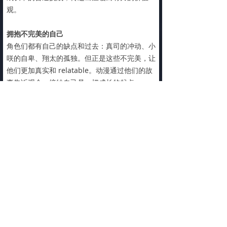
观。
拥抱不完美的自己
角色们都有自己的缺点和过去：真司的冲动、小
咲的自卑、翔太的孤独。但正是这些不完美，让
他们更加真实和 relatable。动漫通过他们的故
事告诉观众，接纳自己是一切成长的起点。
积极面对挑战
每一个超自然事件都隐喻着生活中的困难：学业