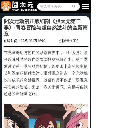
排行榜
끀
ꄙ
Cosplay
囧次元动漫正版细剖《胆大党第二
季》-青春冒险与超自然激斗的全新篇
软件教程
章
创建时间：
2025-08-25
16:02
浏览量：
322
相关文章
在充满奇幻与热血的动漫世界中，《胆大党》系
客户端下载
ꄆ
列以其独特的超自然冒险题材脱颖而出。第二季
延续了第一季的精彩剧情，以更加丰富的故事情
节和深刻的情感表达，带领观众进入一个充满挑
战与成长的奇妙世界。这部作品不仅是一场视觉
与心灵的冒险，更是一次关于勇气、友情与自我
超越的正能量之旅。