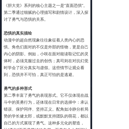
《胆大党》系列的核心主题之一是“直面恐惧”。
第二季通过细腻的心理描写和剧情设计，深入探
讨了勇气与恐惧的关系。
恐惧的真实描绘
动漫中的超自然现象往往象征着人类内心的恐
惧。角色们面对的不仅是外部的怪物，更是自己
内心的阴影。例如，小咲在面对能读取记忆的灵
体时，必须克服过去的创伤；真司则在对抗幻觉
时学会了区分真实与虚假。这些情节让观众看
到，恐惧并不可怕，真正可怕的是逃避。
勇气的多种形式
第二季丰富了勇气的表现形式。它不仅体现在战
斗中的英勇行为，还体现在日常的选择中：承认
错误、保护同伴、坚持正义。配角如冷静分析局
势的学长健太郎，或默默支持团队的萌花，都以
自己的方式展现了勇气。这种多元化的塑造，